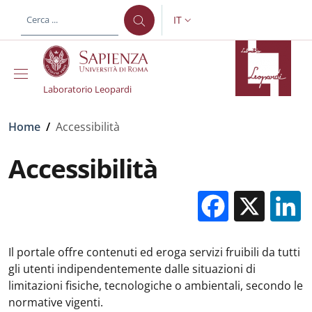
Salta al contenuto principale
Skip to footer content
IT
SELETTORE LINGUA: CURREN
Laboratorio Leopardi
Briciole di pane
Home
/
Accessibilità
Accessibilità
Facebo
X
Il portale offre contenuti ed eroga servizi fruibili da tutti
gli utenti indipendentemente dalle situazioni di
limitazioni fisiche, tecnologiche o ambientali, secondo le
normative vigenti.