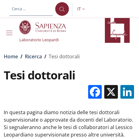
Salta al contenuto principale
Skip to footer content
IT
SELETTORE LINGUA: CURREN
Laboratorio Leopardi
Briciole di pane
Home
/
Ricerca
/
Tesi dottorali
Tesi dottorali
Facebo
X
In questa pagina diamo notizia delle tesi dottorali
supervisionate o approvate da docenti del Laboratorio.
Si segnaleranno anche le tesi di collaboratori al Lessico
Leopardiano supervisionate presso altre università.