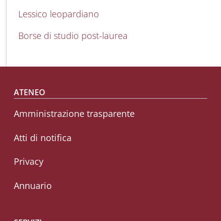
MAIN NAVIGATION
Lessico leopardiano
Borse di studio post-laurea
Footer menu
ATENEO
Amministrazione trasparente
Atti di notifica
Privacy
Annuario