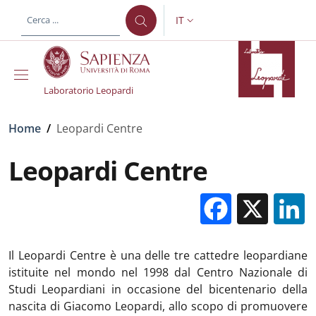
Salta al contenuto principale
Skip to footer content
IT
SELETTORE LINGUA: CURREN
Laboratorio Leopardi
Briciole di pane
Home
/
Leopardi Centre
Leopardi Centre
Facebo
X
Il Leopardi Centre è una delle tre cattedre leopardiane
istituite nel mondo nel 1998 dal Centro Nazionale di
Studi Leopardiani in occasione del bicentenario della
nascita di Giacomo Leopardi, allo scopo di promuovere