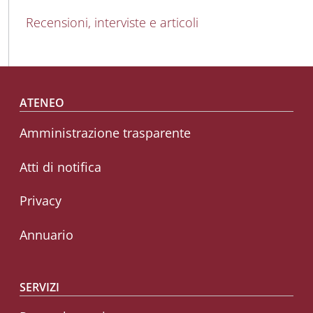
Recensioni, interviste e articoli
Footer menu
ATENEO
Amministrazione trasparente
Atti di notifica
Privacy
Annuario
SERVIZI